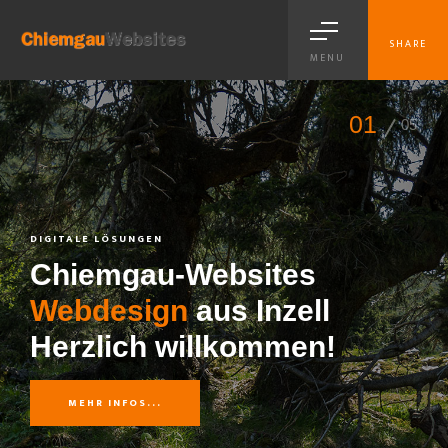
SHARE
MENU
01
05
DIGITALE LÖSUNGEN
Chiemgau-Websites
Webdesign
aus Inzell
Herzlich willkommen!
MEHR INFOS...